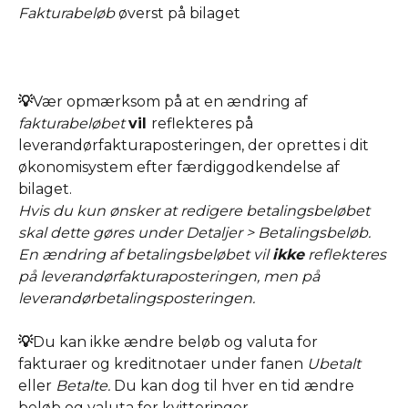
Fakturabeløb 
øverst på bilaget
💡
Vær opmærksom på at en ændring af 
fakturabeløbet 
vil 
reflekteres på 
leverandørfakturaposteringen, der oprettes i dit 
økonomisystem efter færdiggodkendelse af 
bilaget. 
Hvis du kun ønsker at redigere betalingsbeløbet 
skal dette gøres under Detaljer > Betalingsbeløb. 
En ændring af betalingsbeløbet vil 
ikke
 reflekteres 
på leverandørfakturaposteringen, men på 
leverandørbetalingsposteringen. 
💡
Du kan ikke ændre beløb og valuta for 
fakturaer og kreditnotaer under fanen 
Ubetalt 
eller 
Betalte. 
Du kan dog til hver en tid ændre 
beløb og valuta for kvitteringer. 