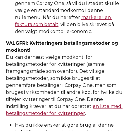
gennem Corpay One, så vil du i stedet skulle 
vælge en standardmodkonto i denne 
rullemenu. Når du herefter 
markerer en 
faktura som betalt
, vil den blive skrevet på 
den valgt modkonto i e-conomic. 
VALGFRI: Kvitteringers betalingsmetoder og 
modkonti 
Du kan dernæst vælge modkonti for 
betalingsmetoder for kvitteringer (samme 
fremgangsmåde som ovenfor). Det vil sige 
betalingsmetoder, som ikke bruges til at 
gennemføre betalinger i Corpay One, men som 
bruges i virksomheden til andre køb, for hvilke du 
tilføjer kvitteringer til Corpay One. Denne 
indstilling kræver, at du har oprettet 
en liste med 
betalingsmetoder for kvitteringer
. 
Hvis du ikke ønsker at gøre brug af denne 