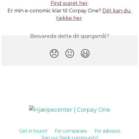
Find svaret her
.
Er min e-conomic klar til Corpay One? 
Dét kan du 
tjekke her
.
Besvarede dette dit spørgsmål?
😞
😐
😃
Get in touch!
For companies
For advisors
Join our Slack community!