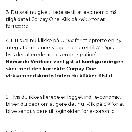
3. Du skal nu give tilladelse til, at e-conomic må 
tilgå data i Corpay One. Klik på 
Allow 
for at 
fortsætte: 
4. Du skal nu klikke på 
Tilslut 
for at oprette en ny 
integration (denne knap er ændret til 
Rediger
, 
hvis der allerede findes en integration). 
Bemærk: Verificér venligst at konfigureringen 
sker med den korrekte Corpay One 
virksomhedskonto inden du klikker tilslut. 
5. Hvis du ikke allerede er logget ind i e-conomic, 
bliver du bedt om at gøre det nu. Klik på 
OK 
for at 
blive sendt videre til login-siden for e-conomic: 